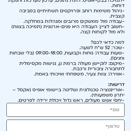
-תמיכה בבק-אופיס: הזנת נתונים, עדכון מערכות והפקת
דוחות.
-ניהול משימות רוחב ופרויקטים תשתיתיים בסביבה
קצבית.
-עבודה מול ממשקים מרובים ומנהלות במחלקה.
-חשוב לציין: העבודה היא פנים-ארגונית (תמיכה בצוות)
ולא מול לקוחות קצה.
למה כדאי לכם?
-שכר: 52 ש"ח לשעה.
-שעות עבודה: נוחות וקבועות, 09:00-18:00 (בלי שבתות
וחגים!).
-מיקום: לוקיישן מעולה ברמת גן, נגישות מקסימלית
לתחבורה ציבורית ורכבת.
-אווירה: צוות צעיר, משפחתי ואיכותי באמת.
דרישות:
-אוריינטציה טכנולוגית ושליטה ביישומי אופיס (אקסל –
יתרון משמעותי).
-יחסי אנוש מעולים, ראש גדול ויכולת ירידה לפרטים.